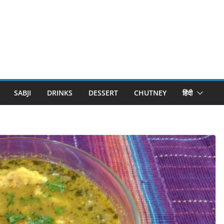
SABJI
DRINKS
DESSERT
CHUTNEY
हिंदी