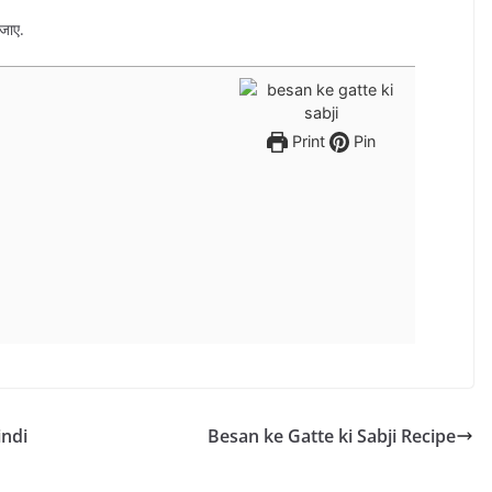
सजाए.
Print
Pin
indi
Besan ke Gatte ki Sabji Recipe